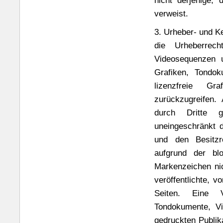
nicht derjenige, 
verweist.
3. Urheber- und Ke
die Urheberrech
Videosequenzen u
Grafiken, Tondo
lizenzfreie Gr
zurückzugreifen.
durch Dritte g
uneingeschränkt 
und den Besitzre
aufgrund der bl
Markenzeichen nic
veröffentlichte, v
Seiten. Eine V
Tondokumente, Vi
gedruckten Publik