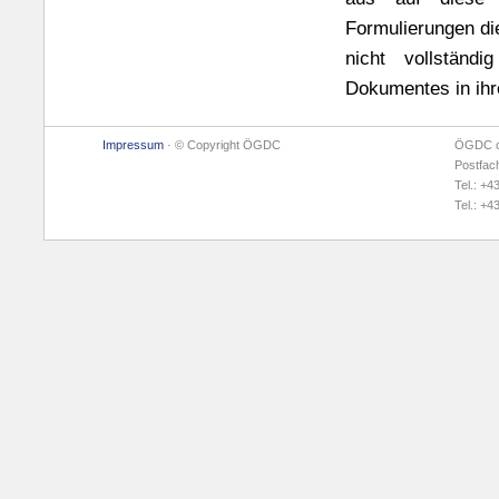
Formulierungen di
nicht vollständ
Dokumentes in ihre
Impressum
· © Copyright ÖGDC
ÖGDC c/
Postfac
Tel.: +4
Tel.: +4